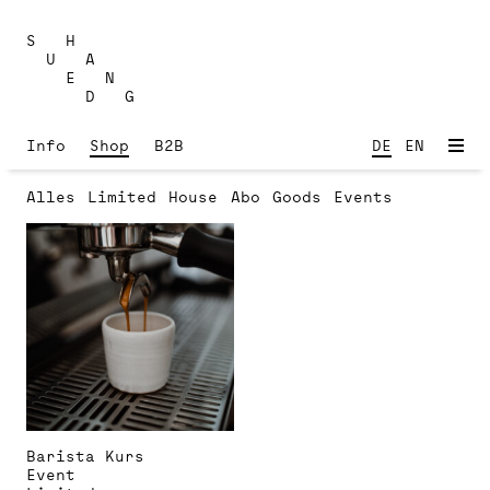
Skip
to
S H
content
U A
E N
D G
Info
Shop
B2B
DE
EN
Alles
Limited
House
Abo
Goods
Events
Barista Kurs
Event