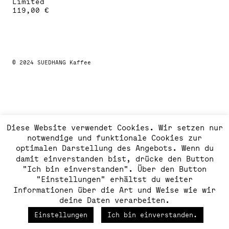
Limited
119,00
€
Dieses
Produkt
weist
mehrere
Varianten
auf.
© 2024 SUEDHANG Kaffee
Die
Optionen
können
auf
der
Produktseite
gewählt
Diese Website verwendet Cookies. Wir setzen nur
werden
notwendige und funktionale Cookies zur
optimalen Darstellung des Angebots. Wenn du
damit einverstanden bist, drücke den Button
"Ich bin einverstanden". Über den Button
"Einstellungen" erhältst du weiter
Informationen über die Art und Weise wie wir
deine Daten verarbeiten.
Einstellungen
Ich bin einverstanden.