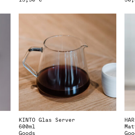
Die
Pro
wei
meh
Var
auf
Die
Opt
kön
auf
der
Pro
gew
wer
KINTO Glas Server
HAR
600ml
Mat
Goods
Goo