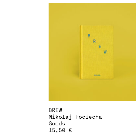
Produkt
weist
mehrere
Varianten
auf.
Die
Optionen
können
auf
der
Produktseite
gewählt
werden
BREW
Mikolaj Pociecha
Goods
15,50
€