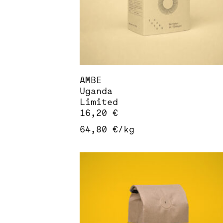
AMBE
Uganda
Limited
16,20
€
64,80
€
/
kg
Dieses
Produkt
weist
mehrere
Varianten
auf.
Die
Optionen