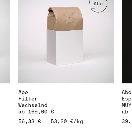
Varianten
Var
auf.
auf
Die
Die
Optionen
Opt
können
kön
auf
auf
der
der
Produktseite
Pro
gewählt
gew
werden
wer
Abo
Abo
Filter
Esp
Wechselnd
MUY
ab
169,00
€
ab
56,33
€
–
53,20
€
/
kg
39
Dieses
Die