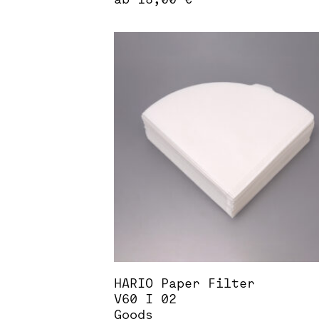
Dieses
Produkt
weist
mehrere
Varianten
auf.
Die
Optionen
können
auf
der
Produktseite
gewählt
werden
HARIO Paper Filter
V60 I 02
Goods