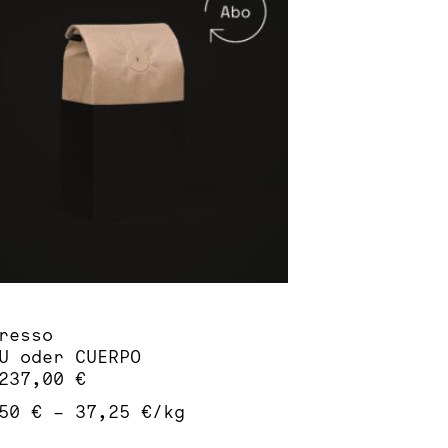
ianten
.
ionen
nen
duktseite
ählt
den
resso
U oder CUERPO
237,00
€
,50
€
–
37,25
€
/
kg
ses