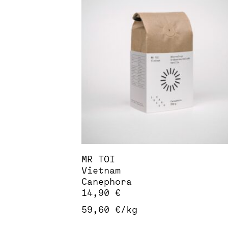
Varianten
auf.
Die
Optionen
können
auf
der
Produktseite
gewählt
werden
MR TOI
Vietnam
Canephora
14,90
€
59,60
€
/
kg
Dieses