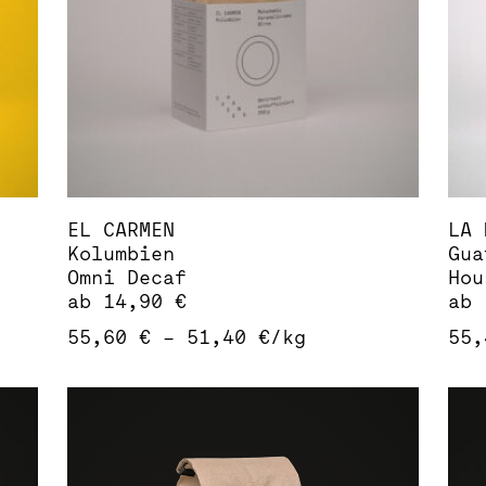
können
kön
auf
auf
der
der
Produktseite
Pro
gewählt
gew
werden
wer
EL CARMEN
LA 
Kolumbien
Gua
Omni Decaf
Hou
ab
14,90
€
ab
55,60
€
–
51,40
€
/
kg
55
Dieses
Die
Produkt
Pro
weist
wei
mehrere
meh
Varianten
Var
auf.
auf