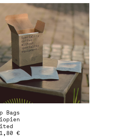
dukt
st
rere
ianten
.
ionen
nen
duktseite
ählt
den
p Bags
iopien
ited
1,80
€