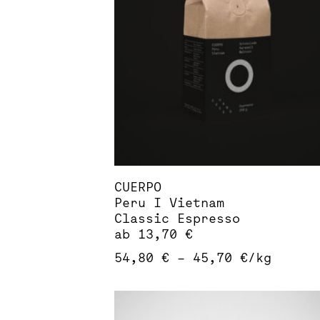
Die
Optionen
können
auf
der
Produktseite
gewählt
werden
CUERPO
Peru I Vietnam
Classic Espresso
ab
13,70
€
54,80
€
–
45,70
€
/
kg
Dieses
Produkt
weist
mehrere