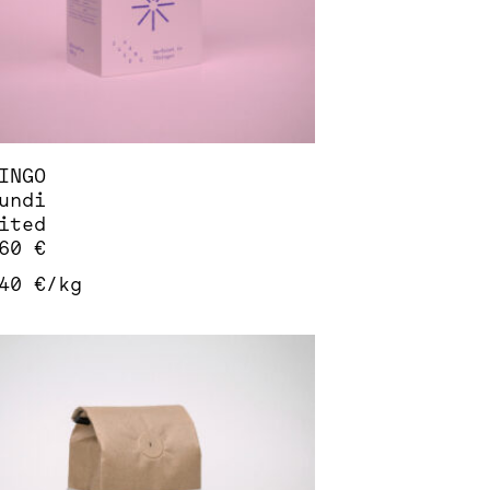
INGO
undi
ited
,60
€
,40
€
/
kg
ses
dukt
st
rere
ianten
.
ionen