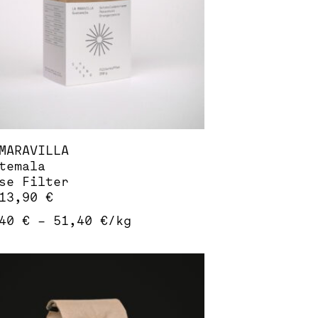
nen
duktseite
ählt
den
MARAVILLA
temala
se Filter
13,90
€
,40
€
–
51,40
€
/
kg
ses
dukt
st
rere
ianten
.