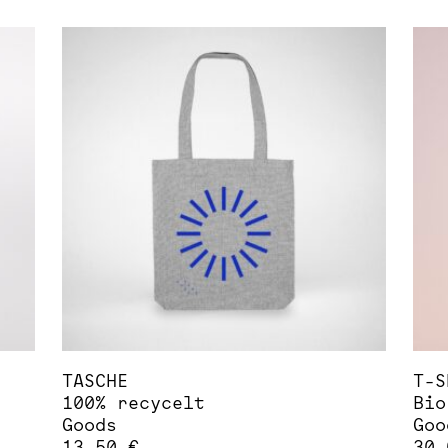
Die
Pro
wei
meh
Var
auf
Die
Opt
kön
auf
der
Pro
gew
wer
TASCHE
T-S
100% recycelt
Bio
Goods
Goo
13,50
€
30