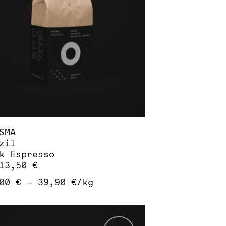
ionen
nen
duktseite
ählt
den
SMA
zil
k Espresso
13,50
€
,00
€
–
39,90
€
/
kg
ses
dukt
st
rere