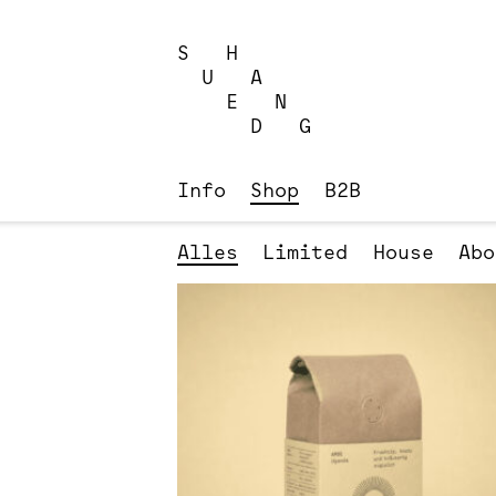
Skip
to
S H
content
U A
E N
D G
Info
Shop
B2B
Alles
Limited
House
Abo