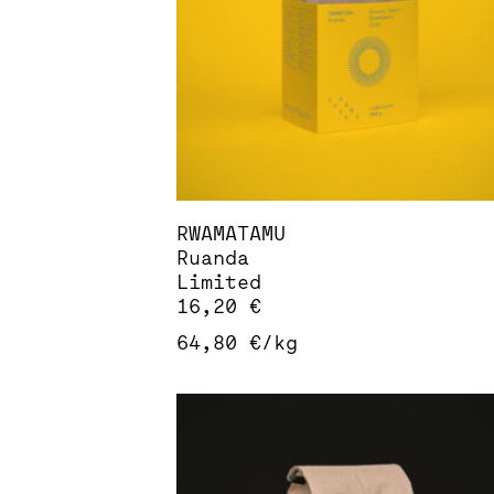
können
auf
der
Produktseite
gewählt
werden
RWAMATAMU
Ruanda
Limited
16,20
€
64,80
€
/
kg
Dieses
Produkt
weist
mehrere
Varianten
auf.