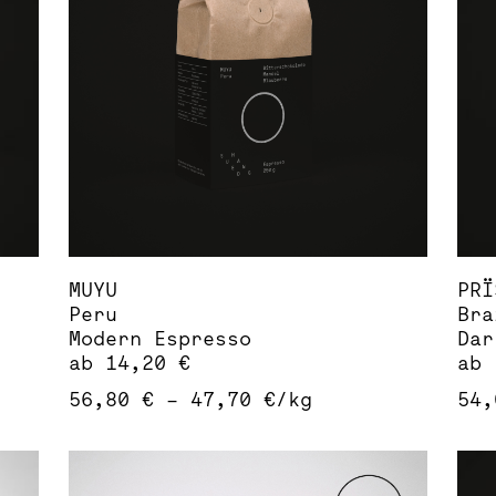
Die
Die
Optionen
Opt
können
kön
auf
auf
der
der
Produktseite
Pro
gewählt
gew
werden
wer
MUYU
PRÏ
Peru
Bra
Modern Espresso
Dar
ab
14,20
€
ab
56,80
€
–
47,70
€
/
kg
54
Dieses
Die
Produkt
Pro
weist
wei
mehrere
meh